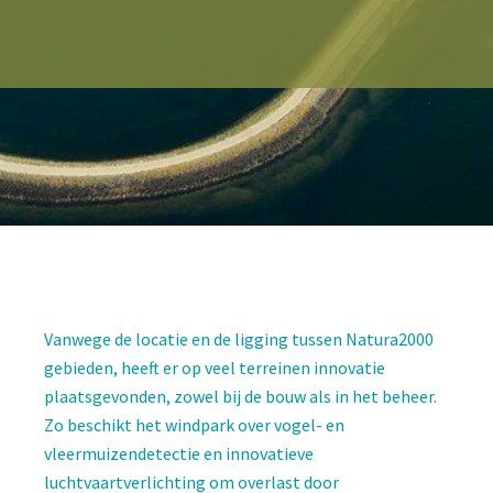
Vanwege de locatie en de ligging tussen Natura2000
gebieden, heeft er op veel terreinen innovatie
plaatsgevonden, zowel bij de bouw als in het beheer.
Zo beschikt het windpark over vogel- en
vleermuizendetectie en innovatieve
luchtvaartverlichting om overlast door