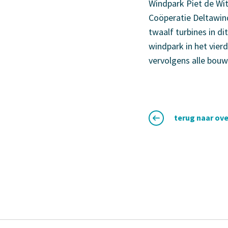
Windpark Piet de Wit
Coöperatie Deltawind
twaalf turbines in d
windpark in het vier
vervolgens alle bo
terug naar ove