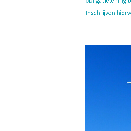
obligatielening t
Inschrijven hier