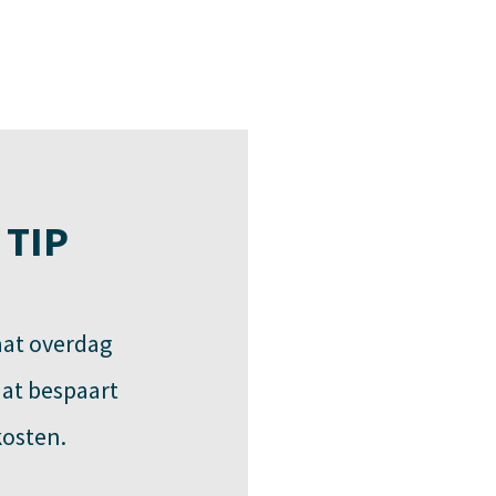
 TIP
aat overdag
dat bespaart
osten.