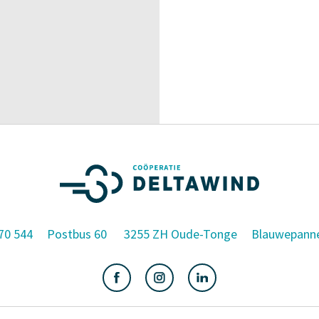
70 544
Postbus 60
3255 ZH Oude-Tonge
Blauwepann