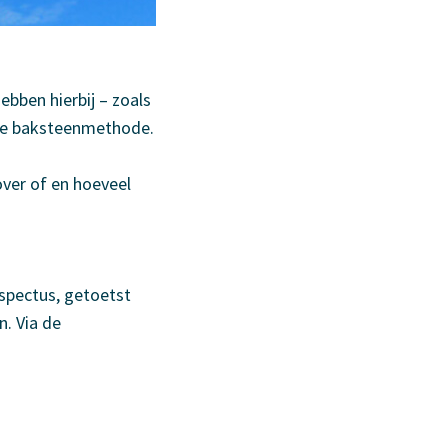
bben hierbij – zoals
 de baksteenmethode.
over of en hoeveel
ospectus, getoetst
n. Via de