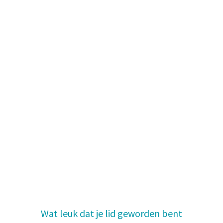
07
MIJN DELTAWIND
Ik ben 18 jaar of ouder en word zelf lid
u woont op Goeree-Overflakkee of heeft er een
vakantiewoning
Ik ben jonger dan 18 jaar en word zelf lid
je woont op Goeree-Overflakkee of je ouders hebben er
een vakantiewoning
Ik schenk het lidmaatschap aan een jongere
de ontvanger moet op Goeree-Overflakkee wonen
Wat leuk dat je lid geworden bent