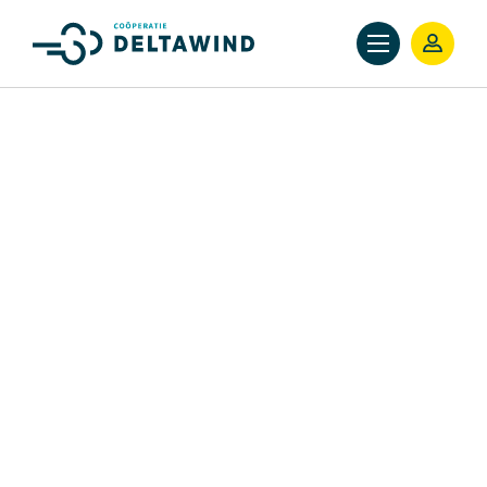
LID WORDEN DELTAWIND
Bent u nog geen lid en wilt u graag bijdragen aan de
realisatie van duurzame energie op Goeree-Overflakkee
en bovendien geld verdienen wanneer het waait? Wordt
dan nu lid!
Voorwaarden lidmaatschap
Statuten