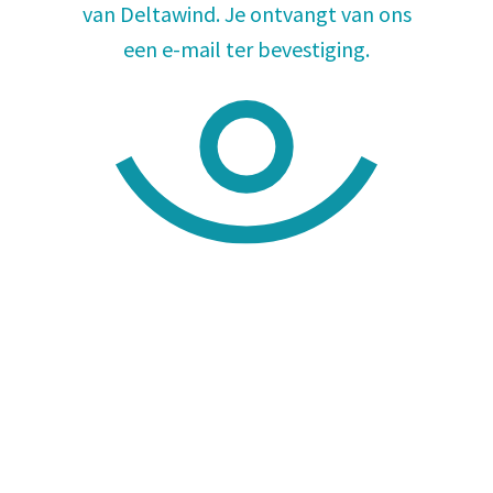
van Deltawind. Je ontvangt van ons
Ik schenk het lidmaatschap aan een volwassene
een e-mail ter bevestiging.
de ontvanger moet op Goeree-Overflakkee wonen
Ik wil een rechtspersoon aanmelden als lid
de organisatie moet op Goeree-Overflakkee gevestigd zijn