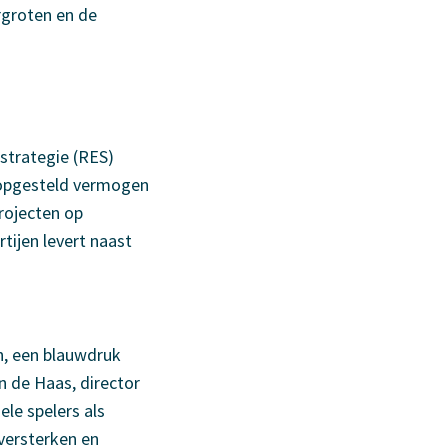
rgroten en de
strategie (RES)
 opgesteld vermogen
rojecten op
ijen levert naast
n, een blauwdruk
 de Haas, director
ele spelers als
 versterken en