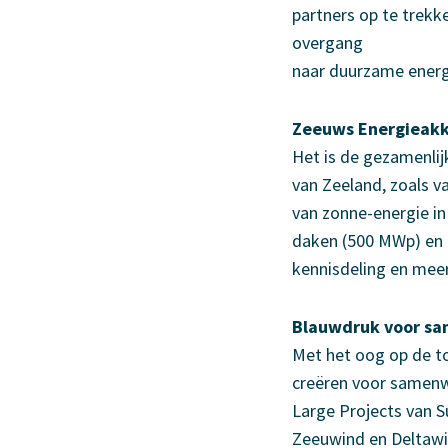
partners op te trekk
overgang
naar duurzame energi
Zeeuws Energieak
Het is de gezamenlij
van Zeeland, zoals 
van zonne-energie i
daken (500 MWp) en 
kennisdeling en meer
Blauwdruk voor sa
Met het oog op de to
creëren voor samenw
Large Projects van S
Zeeuwind en Deltawin