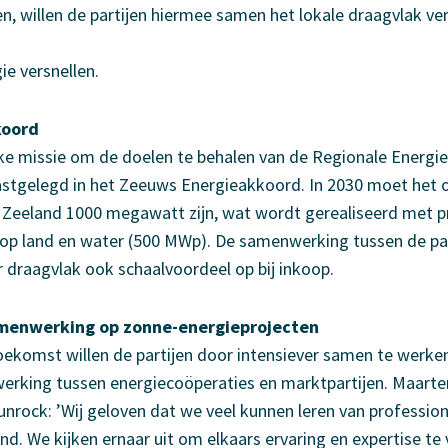
en, willen de partijen hiermee samen het lokale draagvlak ve
e versnellen.
koord
ke missie om de doelen te behalen van de Regionale Energie
vastgelegd in het Zeeuws Energieakkoord. In 2030 moet het
n Zeeland 1000 megawatt zijn, wat wordt gerealiseerd met p
op land en water (500 MWp). De samenwerking tussen de part
 draagvlak ook schaalvoordeel op bij inkoop.
menwerking op zonne-energieprojecten
ekomst willen de partijen door intensiever samen te werke
erking tussen energiecoöperaties en marktpartijen. Maarten
unrock: ’Wij geloven dat we veel kunnen leren van profession
d. We kijken ernaar uit om elkaars ervaring en expertise te