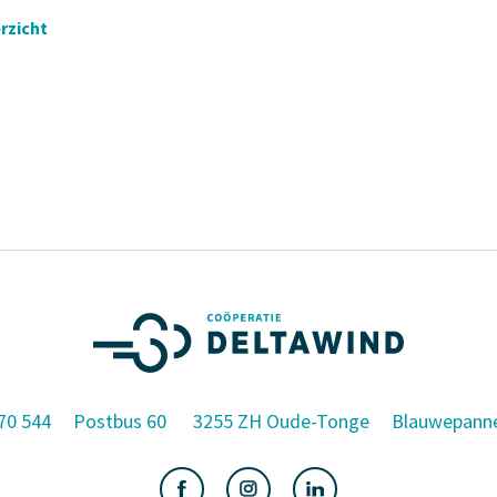
rzicht
70 544
Postbus 60
3255 ZH Oude-Tonge
Blauwepann