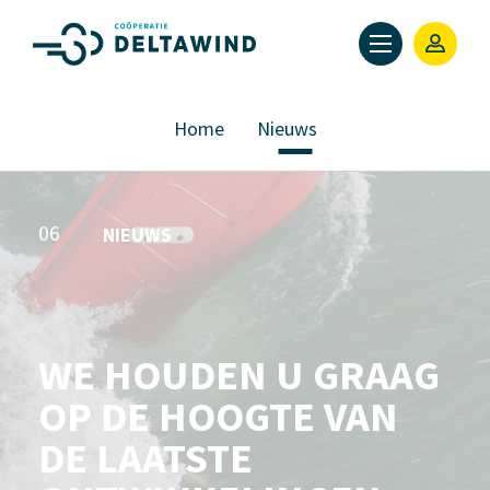
Home
Nieuws
06
NIEUWS
WE HOUDEN U GRAAG
OP DE HOOGTE VAN
DE LAATSTE