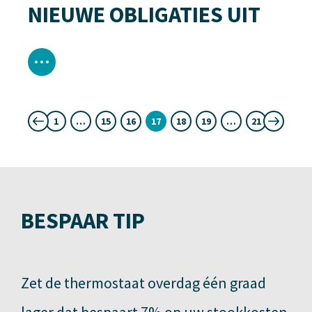
NIEUWE OBLIGATIES UIT
1
…
15
16
17
18
19
…
21
« Vorige
Volgende »
BESPAAR TIP
Zet de thermostaat overdag één graad
lager dat bespaart 7% op uw stookkosten.