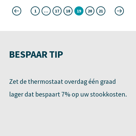
1
…
17
18
19
20
21
« Vorige
Volgende »
BESPAAR TIP
Zet de thermostaat overdag één graad
lager dat bespaart 7% op uw stookkosten.