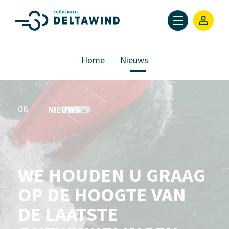
Home
Nieuws
06
NIEUWS
WE HOUDEN U GRAAG
OP DE HOOGTE VAN
DE LAATSTE